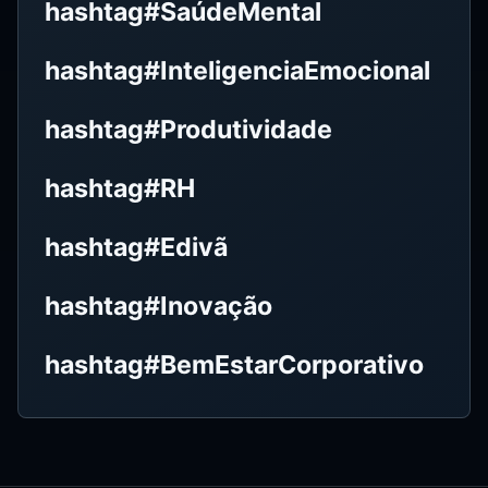
hashtag#SaúdeMental
hashtag#InteligenciaEmocional
hashtag#Produtividade
hashtag#RH
hashtag#Edivã
hashtag#Inovação
hashtag#BemEstarCorporativo